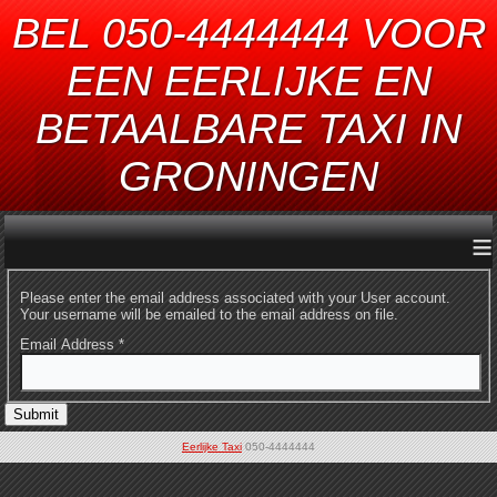
BEL 050-4444444 VOOR
EEN EERLIJKE EN
BETAALBARE TAXI IN
GRONINGEN
≡
Please enter the email address associated with your User account.
Your username will be emailed to the email address on file.
Email Address
*
Submit
Eerlijke Taxi
050-4444444